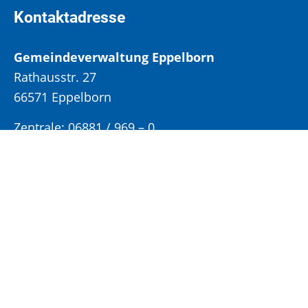
Kontaktadresse
Gemeindeverwaltung Eppelborn
Rathausstr. 27
66571 Eppelborn
Zentrale: 06881 / 969 – 0
Bürgerinformation:
06881 / 969 – 100
Bürgeramt:
06881 / 969 – 110
Elektronische Rechnungen
an:
rechnungseingang@eppelborn.de
Eingang für elektronisch signierte
Dokumente