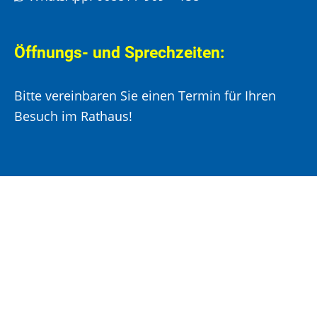
Öffnungs- und Sprechzeiten:
Bitte vereinbaren Sie einen Termin für Ihren
Besuch im Rathaus!
Montag, Mittwoch und Donnerstag:
8:00 –
12:00 Uhr und 14:00 – 15:30 Uhr
Dienstag:
8:00 –
12:00 Uhr und 14:00 – 18:00 Uhr
Freitag:
8:00 –
12:00 Uhr