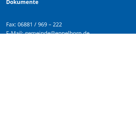
Dokumente
Fax:
06881 / 969 – 222
E-Mail:
gemeinde@eppelborn.de
WhatsApp:
06881 / 969 – 158
Öffnungs- und Sprechzeiten:
Bitte vereinbaren Sie einen Termin für Ihren
Besuch im Rathaus!
Montag, Mittwoch und Donnerstag:
8:00 –
12:00 Uhr und 14:00 – 15:30 Uhr