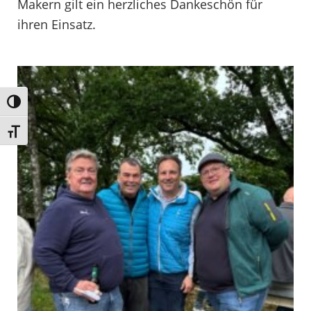
Makern gilt ein herzliches Dankeschön für
ihren Einsatz.
Umschalten auf hohe Kontraste
Schrift vergrößern