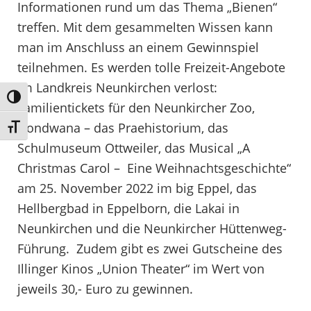
Informationen rund um das Thema „Bienen“
treffen. Mit dem gesammelten Wissen kann
man im Anschluss an einem Gewinnspiel
teilnehmen. Es werden tolle Freizeit-Angebote
im Landkreis Neunkirchen verlost:
Umschalten auf hohe Kontraste
Familientickets für den Neunkircher Zoo,
Gondwana – das Praehistorium, das
Schrift vergrößern
Schulmuseum Ottweiler, das Musical „A
Christmas Carol – Eine Weihnachtsgeschichte“
am 25. November 2022 im big Eppel, das
Hellbergbad in Eppelborn, die Lakai in
Neunkirchen und die Neunkircher Hüttenweg-
Führung. Zudem gibt es zwei Gutscheine des
Illinger Kinos „Union Theater“ im Wert von
jeweils 30,- Euro zu gewinnen.