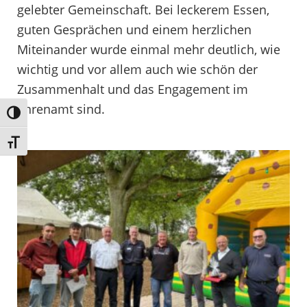
gelebter Gemeinschaft. Bei leckerem Essen,
guten Gesprächen und einem herzlichen
Miteinander wurde einmal mehr deutlich, wie
wichtig und vor allem auch wie schön der
Zusammenhalt und das Engagement im
Ehrenamt sind.
Umschalten auf hohe Kontraste
Schrift vergrößern