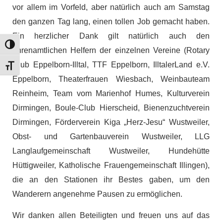
vor allem im Vorfeld, aber natürlich auch am Samstag
den ganzen Tag lang, einen tollen Job gemacht haben.
Ein herzlicher Dank gilt natürlich auch den
Umschalten auf hohe Kontraste
ehrenamtlichen Helfern der einzelnen Vereine (Rotary
Club Eppelborn-Illtal, TTF Eppelborn, IlltalerLand e.V.
Schrift vergrößern
Eppelborn, Theaterfrauen Wiesbach, Weinbauteam
Reinheim, Team vom Marienhof Humes, Kulturverein
Dirmingen, Boule-Club Hierscheid, Bienenzuchtverein
Dirmingen, Förderverein Kiga „Herz-Jesu“ Wustweiler,
Obst- und Gartenbauverein Wustweiler, LLG
Langlaufgemeinschaft Wustweiler, Hundehütte
Hüttigweiler, Katholische Frauengemeinschaft Illingen),
die an den Stationen ihr Bestes gaben, um den
Wanderern angenehme Pausen zu ermöglichen.
Wir danken allen Beteiligten und freuen uns auf das