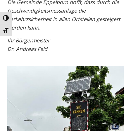
Die Gemeinde Eppelborn hofft, dass durch die
Geschwindigkeitsmessanlage die
Verkehrssicherheit in allen Ortsteilen gesteigert
Umschalten auf hohe Kontraste
werden kann.
Schrift vergrößern
Ihr Bürgermeister
Dr. Andreas Feld