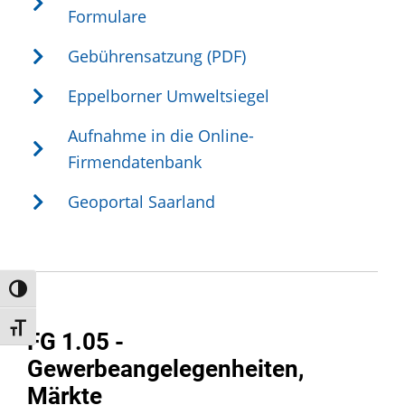
Formulare
Gebührensatzung (PDF)
Eppelborner Umweltsiegel
Aufnahme in die Online-
Firmendatenbank
Geoportal Saarland
Umschalten auf hohe Kontraste
Schrift vergrößern
FG 1.05 -
Gewerbeangelegenheiten,
Märkte