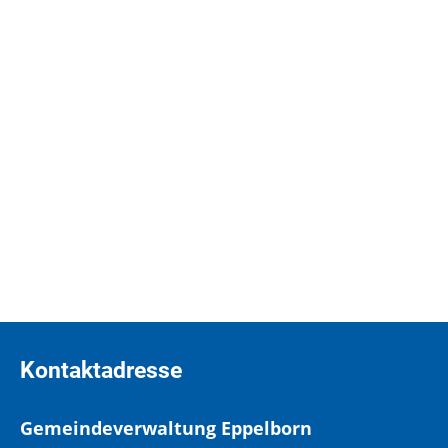
Weitere Informationen
FG 1.05 - Gewerbeangelegenheiten, Märkte
Themen des Fachgebietes:
FG 2.06 - Steuerwesen
Themen des Fachgebietes:
Kontaktadresse
Gemeindeverwaltung Eppelborn