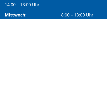
14:00 – 18:00 Uhr
Mittwoch:
8:00 – 13:00 Uhr
Freitag:
8:00 – 12:00 Uhr
Vormittags wird um Terminvereinbarung
gebeten, um längere Wartezeiten zu vermeiden.
Nachmittags (ab 14:00 Uhr) ausschließlich mit
vorheriger Terminvereinbarung.
Sonderöffnungszeit:
Jeden ersten Samstag im Monat:
9:00 –
11:00 Uhr mit Terminvereinbarung
Terminvereinbarung unter: 06881/969-110