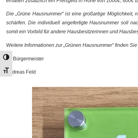
erhalten zusätzlich ein Preisgeld in Höhe von 1000€, 600€ 
Die „Grüne Hausnummer“ ist eine großartige Möglichkeit, 
schärfen. Die individuell angefertigte Hausnummer soll 
somit ein Vorbild für andere Hausbesitzerinnen und Hausbesi
Weitere Informationen zur „Grünen Hausnummer“ finden Si
Umschalten auf hohe Kontraste
Ihr Bürgermeister
Schrift vergrößern
Andreas Feld