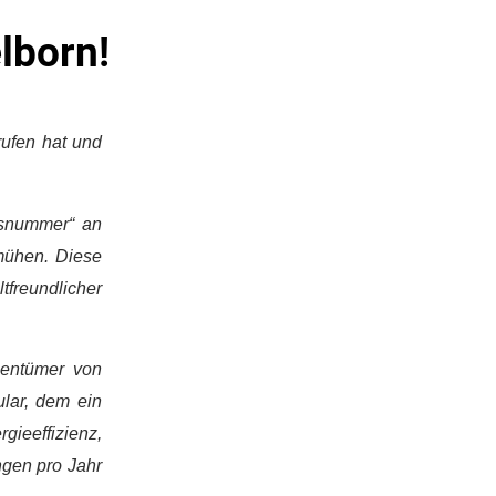
lborn!
rufen hat und
usnummer“ an
mühen. Diese
freundlicher
gentümer von
lar, dem ein
rgieeffizienz,
ngen pro Jahr