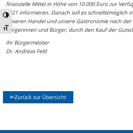
finanzielle Mittel in Höhe von 10.000 Euro zur Ver
2021 informieren. Danach soll es schnellstmöglich 
Umschalten auf hohe Kontraste
unseren Handel und unsere Gastronomie nach der la
Schrift vergrößern
Bürgerinnen und Bürger, durch den Kauf der Gutsc
Ihr Bürgermeister
Dr. Andreas Feld
Zurück zur Übersicht