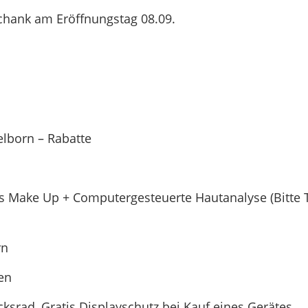
chank am Eröffnungstag 08.09.
lborn – Rabatte
es Make Up + Computergesteuerte Hautanalyse (Bitte
rn
en
srad, Gratis Displayschutz bei Kauf eines Gerätes