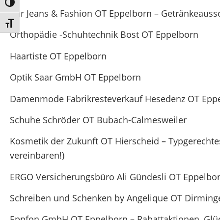
Umschalten auf hohe Kontraste
Pur Jeans & Fashion OT Eppelborn – Getränkeauss
Schrift vergrößern
Orthopädie -Schuhtechnik Bost OT Eppelborn
Haartiste OT Eppelborn
Optik Saar GmbH OT Eppelborn
Damenmode Fabrikresteverkauf Hesedenz OT Eppe
Schuhe Schröder OT Bubach-Calmesweiler
Kosmetik der Zukunft OT Hierscheid – Typgerecht
vereinbaren!)
ERGO Versicherungsbüro Ali Gündesli OT Eppelbo
Schreiben und Schenken by Angelique OT Dirming
Eppfon GmbH OT Eppelborn – Rabattaktionen, Glück