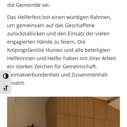
die Gemeinde sei.
Das Helferfest bot einen würdigen Rahmen,
um gemeinsam auf das Geschaffene
zurückzublicken und den Einsatz der vielen
engagierten Hände zu feiern. Die
Kolpingsfamilie Humes und alle beteiligten
Helferinnen und Helfer haben mit ihrer Arbeit
ein starkes Zeichen für Gemeinschaft,
Heimatverbundenheit und Zusammenhalt
Umschalten auf hohe Kontraste
gesetzt.
Schrift vergrößern