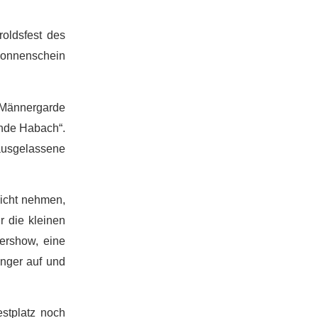
oldsfest des
 Sonnenschein
 Männergarde
unde Habach“.
ausgelassene
nicht nehmen,
r die kleinen
ershow, eine
inger auf und
stplatz noch