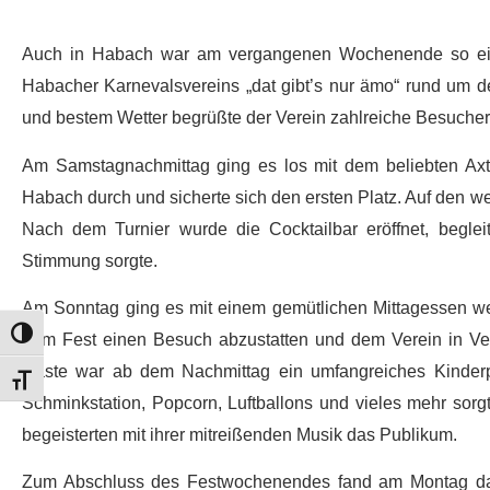
Auch in Habach war am vergangenen Wochenende so einig
Habacher Karnevalsvereins „dat gibt’s nur ämo“ rund um d
und bestem Wetter begrüßte der Verein zahlreiche Besucher
Am Samstagnachmittag ging es los mit dem beliebten Axt
Habach durch und sicherte sich den ersten Platz. Auf den we
Nach dem Turnier wurde die Cocktailbar eröffnet, begle
Stimmung sorgte.
Am Sonntag ging es mit einem gemütlichen Mittagessen weit
Umschalten auf hohe Kontraste
dem Fest einen Besuch abzustatten und dem Verein in Vert
Gäste war ab dem Nachmittag ein umfangreiches Kinderp
Schrift vergrößern
Schminkstation, Popcorn, Luftballons und vieles mehr sorg
begeisterten mit ihrer mitreißenden Musik das Publikum.
Zum Abschluss des Festwochenendes fand am Montag dann