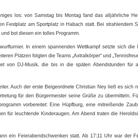
es los: von Samstag bis Montag fand das alljährliche Her
en Festplatz am Sportplatz in Habach statt. Bei strahlendem
 und bot diesen ein tolles Programm.
wurfturnier. In einem spannenden Wettkampf setzte sich die
iteren Plätzen folgten die Teams „Axtralkörper“ und „Tennisfre
itet von DJ-Musik, die bis in die späten Abendstunden für 
er. Auch der erste Beigeordnete Christian Ney ließ es sich 
retung für den Bürgermeister seine Grüße zu übermitteln. Fü
rogramm vorbereitet: Eine Hüpfburg, eine mitreißende Zaub
ten für leuchtende Kinderaugen. Am Abend traten die Herolds
 ein Feierabendschwenken statt. Ab 17:11 Uhr war der Fe