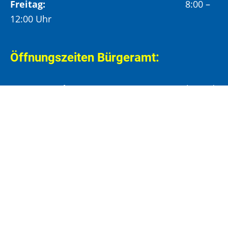
Freitag:
8:00 –
12:00 Uhr
Öffnungszeiten Bürgeramt:
Montag und Donnerstag:
8:00 – 13:00 Uhr und
14:00 – 15:30 Uhr
Dienstag:
8:00 – 13:00 Uhr und
14:00 – 18:00 Uhr
Mittwoch:
8:00 – 13:00 Uhr
Freitag:
8:00 – 12:00 Uhr
Vormittags wird um Terminvereinbarung
gebeten, um längere Wartezeiten zu vermeiden.