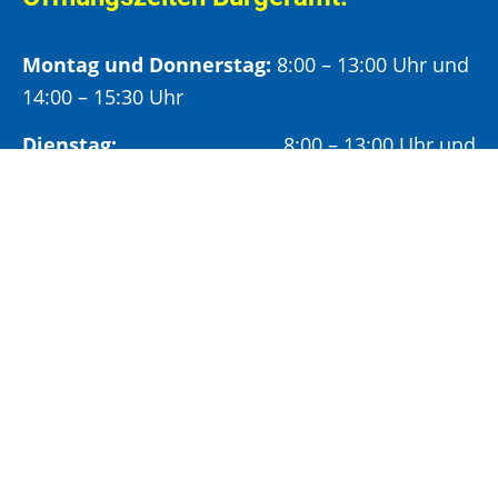
Montag und Donnerstag:
8:00 – 13:00 Uhr und
14:00 – 15:30 Uhr
Dienstag:
8:00 – 13:00 Uhr und
14:00 – 18:00 Uhr
Mittwoch:
8:00 – 13:00 Uhr
Freitag:
8:00 – 12:00 Uhr
Vormittags wird um Terminvereinbarung
gebeten, um längere Wartezeiten zu vermeiden.
Nachmittags (ab 14:00 Uhr) ausschließlich mit
vorheriger Terminvereinbarung.
Sonderöffnungszeit: