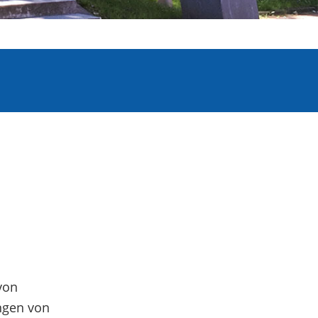
von
ngen von