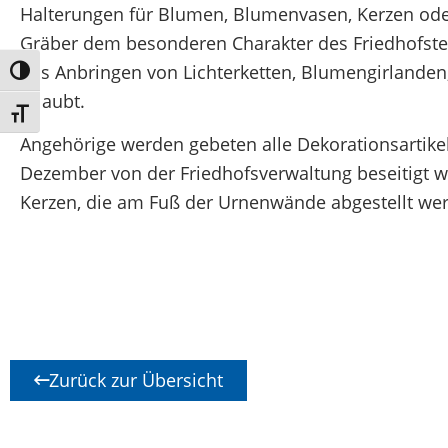
Halterungen für Blumen, Blumenvasen, Kerzen ode
Gräber dem besonderen Charakter des Friedhofste
das Anbringen von Lichterketten, Blumengirlanden
Umschalten auf hohe Kontraste
erlaubt.
Schrift vergrößern
Angehörige werden gebeten alle Dekorationsartike
Dezember von der Friedhofsverwaltung beseitigt w
Kerzen, die am Fuß der Urnenwände abgestellt wer
Zurück zur Übersicht