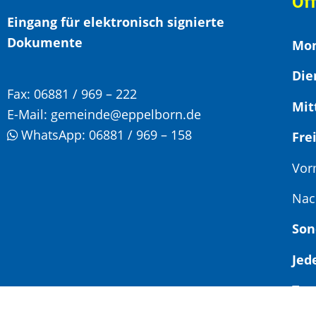
Öf
Eingang für elektronisch signierte
Dokumente
Mon
Die
Fax:
06881 / 969 – 222
Mit
E-Mail:
gemeinde@eppelborn.de
WhatsApp:
06881 / 969 – 158
F
Vor
Nac
Son
Jed
Ter