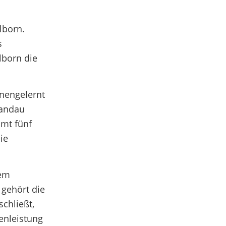
lborn.
s
lborn die
nnengelernt
Landau
amt fünf
ie
nem
 gehört die
chließt,
genleistung