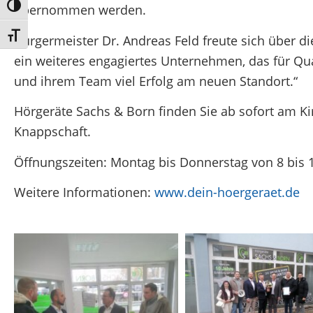
Umschalten auf hohe Kontraste
übernommen werden.
Schrift vergrößern
Bürgermeister Dr. Andreas Feld freute sich über 
ein weiteres engagiertes Unternehmen, das für Qu
und ihrem Team viel Erfolg am neuen Standort.“
Hörgeräte Sachs & Born finden Sie ab sofort am K
Knappschaft.
Öffnungszeiten: Montag bis Donnerstag von 8 bis 13
Weitere Informationen:
www.dein-hoergeraet.de