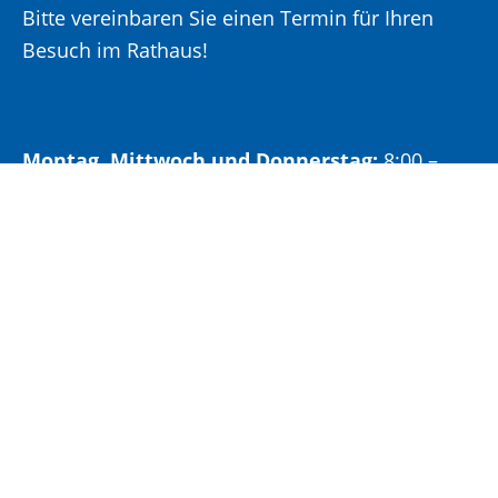
Bitte vereinbaren Sie einen Termin für Ihren
Besuch im Rathaus!
Montag, Mittwoch und Donnerstag:
8:00 –
12:00 Uhr und 14:00 – 15:30 Uhr
Dienstag:
8:00 –
12:00 Uhr und 14:00 – 18:00 Uhr
Freitag:
8:00 –
12:00 Uhr
Öffnungszeiten Bürgeramt: