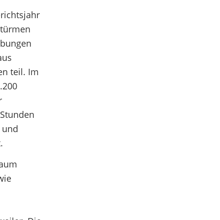
richtsjahr
tstürmen
 Übungen
aus
 teil. Im
.200
r
 Stunden
n und
.
raum
wie