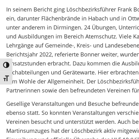
In seinem Bericht ging Löschbezirksführer Frank Bo
ein, darunter Flächenbrände in Habach und in Ott
unter anderem in Dirmingen. 24 Übungen, Unterri
und Ausbildungen im Bereich Atemschutz. Viele 
Lehrgänge auf Gemeinde-, Kreis- und Landesebene 
Berichtsjahr 2022, referierte Bonner weiter, wu
Einsatzstunden erbracht. Dazu kommen die Ausbi
Umschalten auf hohe Kontraste
Fachabteilungen und Gerätewarte. Hier erbracht
Schrift vergrößern
zum Wohle der Allgemeinheit. Der Löschbezirksfüh
Partnerinnen sowie den befreundeten Vereinen für 
Gesellige Veranstaltungen und Besuche befreunde
ebenso statt. So konnten Veranstaltungen verschi
Vereinen besucht und unterstützt werden. Auch bei
Martinsumzuges hat der Löschbezirk aktiv mitgewi