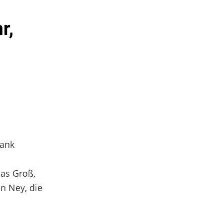
r,
rank
eas Groß,
n Ney, die