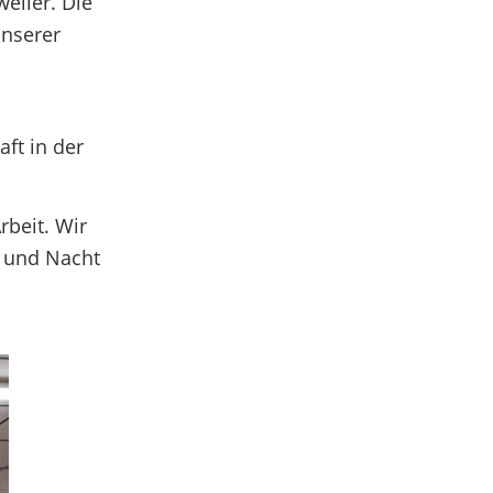
eiler. Die
unserer
aft in der
beit. Wir
g und Nacht