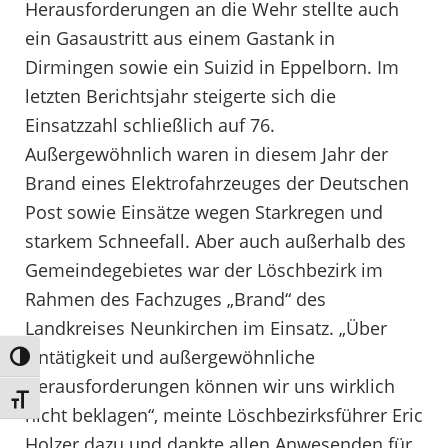
Herausforderungen an die Wehr stellte auch
ein Gasaustritt aus einem Gastank in
Dirmingen sowie ein Suizid in Eppelborn. Im
letzten Berichtsjahr steigerte sich die
Einsatzzahl schließlich auf 76.
Außergewöhnlich waren in diesem Jahr der
Brand eines Elektrofahrzeuges der Deutschen
Post sowie Einsätze wegen Starkregen und
starkem Schneefall. Aber auch außerhalb des
Gemeindegebietes war der Löschbezirk im
Rahmen des Fachzuges „Brand“ des
Landkreises Neunkirchen im Einsatz. „Über
Untätigkeit und außergewöhnliche
Umschalten auf hohe Kontraste
Herausforderungen können wir uns wirklich
Schrift vergrößern
nicht beklagen“, meinte Löschbezirksführer Eric
Holzer dazu und dankte allen Anwesenden für