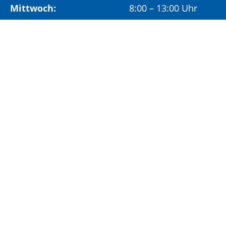
Mittwoch:
8:00 – 13:00 Uhr
Freitag:
8:00 – 12:00 Uhr
Vormittags wird um Terminvereinbarung
gebeten, um längere Wartezeiten zu vermeiden.
Nachmittags (ab 14:00 Uhr) ausschließlich mit
vorheriger Terminvereinbarung.
Sonderöffnungszeit:
Jeden ersten Samstag im Monat:
9:00 –
11:00 Uhr mit Terminvereinbarung
Terminvereinbarung unter: 06881/969-110