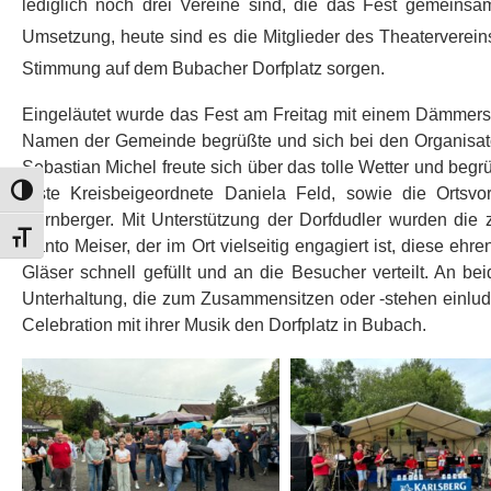
lediglich noch drei Vereine sind, die das Fest gemeins
Umsetzung, heute sind es die Mitglieder des Theaterverein
Stimmung auf dem Bubacher Dorfplatz sorgen.
Eingeläutet wurde das Fest am Freitag mit einem Dämmers
Namen der Gemeinde begrüßte und sich bei den Organisator
Sebastian Michel freute sich über das tolle Wetter und beg
Umschalten auf hohe Kontraste
erste Kreisbeigeordnete Daniela Feld, sowie die Ortsv
Nürnberger. Mit Unterstützung der Dorfdudler wurden die 
Schrift vergrößern
Nanto Meiser, der im Ort vielseitig engagiert ist, diese 
Gläser schnell gefüllt und an die Besucher verteilt. An 
Unterhaltung, die zum Zusammensitzen oder -stehen einlud.
Celebration mit ihrer Musik den Dorfplatz in Bubach.