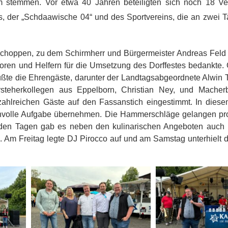
am stemmen. Vor etwa 40 Jahren beteiligten sich noch 18 Ve
s, der „Schdaawische 04“ und des Sportvereins, die an zwei T
choppen, zu dem Schirmherr und Bürgermeister Andreas Feld 
en und Helfern für die Umsetzung des Dorffestes bedankte. 
rüßte die Ehrengäste, darunter der Landtagsabgeordnete Alwin 
orsteherkollegen aus Eppelborn, Christian Ney, und Macher
zahlreichen Gäste auf den Fassanstich eingestimmt. In diese
ehrenvolle Aufgabe übernehmen. Die Hammerschläge gelangen pr
beiden Tagen gab es neben den kulinarischen Angeboten auch
 Am Freitag legte DJ Pirocco auf und am Samstag unterhielt 