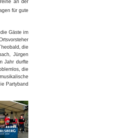
reine an der
agen für gute
die Gäste im
Ortsvorsteher
Theobald, die
bach, Jürgen
m Jahr durfte
oblemlos, die
 musikalische
die Partyband