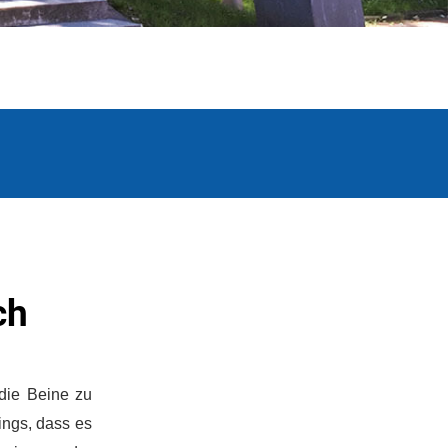
ch
die Beine zu
ings, dass es