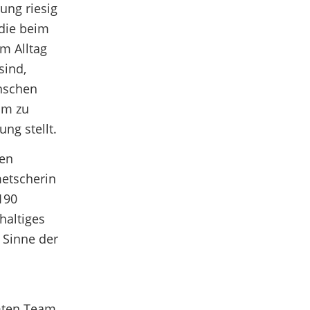
ung riesig
 die beim
m Alltag
sind,
nschen
um zu
ng stellt.
len
metscherin
190
haltiges
 Sinne der
amten Team