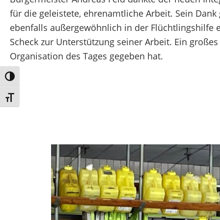
für die geleistete, ehrenamtliche Arbeit. Sein Dan
ebenfalls außergewöhnlich in der Flüchtlingshilfe
Scheck zur Unterstützung seiner Arbeit. Ein große
Organisation des Tages gegeben hat.
Umschalten auf hohe Kontraste
Schrift vergrößern