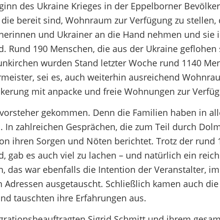
inn des Ukraine Krieges in der Eppelborner Bevölker
n, die bereit sind, Wohnraum zur Verfügung zu stellen,
inerinnen und Ukrainer an die Hand nehmen und sie i
ld. Rund 190 Menschen, die aus der Ukraine geflohen 
eunkirchen wurden Stand letzter Woche rund 1140 Me
ermeister, sei es, auch weiterhin ausreichend Wohnra
ölkerung mit anpacke und freie Wohnungen zur Verfügu
vorsteher gekommen. Denn die Familien haben in al
. In zahlreichen Gesprächen, die zum Teil durch Dol
von ihren Sorgen und Nöten berichtet. Trotz der rund 
d, gab es auch viel zu lachen – und natürlich ein reich
das war ebenfalls die Intention der Veranstalter, im
 Adressen ausgetauscht. Schließlich kamen auch die
und tauschten ihre Erfahrungen aus.
egrationsbeauftragten Sigrid Schmitt und ihrem ges