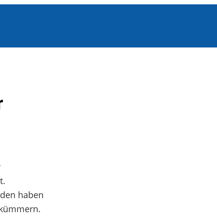
r
r
t.
unden haben
2 kümmern.