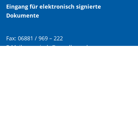
Eingang für elektronisch signierte
Dokumente
Fax:
06881 / 969 – 222
E-Mail:
gemeinde@eppelborn.de
WhatsApp:
06881 / 969 – 158
Öffnungs- und Sprechzeiten:
Bitte vereinbaren Sie einen Termin für Ihren
Besuch im Rathaus!