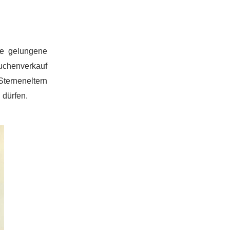
ie gelungene
Kuchenverkauf
terneneltern
 dürfen.