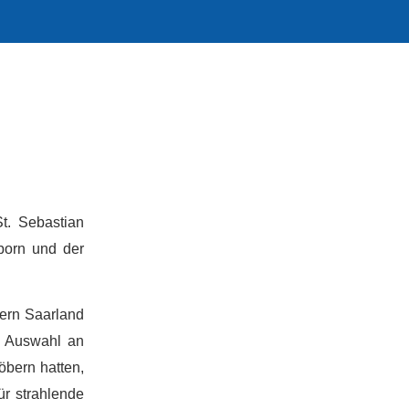
t. Sebastian
born und der
ern Saarland
e Auswahl an
öbern hatten,
r strahlende