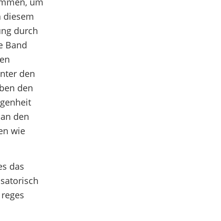
kommen, um
an diesem
ung durch
ie Band
den
Unter den
eben den
egenheit
e an den
en wie
es das
isatorisch
 reges