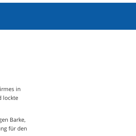
irmes in
d lockte
gen Barke,
ung für den