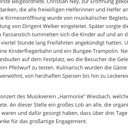
erste Beigeordnete, Christian Ney, zur Eröffnung ge
anken, die alle freiwilligen Helferinnen und Helfer 
e Kirmeseröffnung wurde von musikalischer Begleit
ng von Dirigent Welker eingeleitet. Später sorgte d
m Fassanstich tummelten sich die Kinder auf und an 
viertel Stunde lang Freifahrten angekündigt hatten. 
 eine Kinderfliegerbahn und ein Bungee-Trampolin. N
mesbuden auf dem Festplatz, wo die Besucher die Gel
beim Pfeilwurf zu testen. Kulinarisch wurden die Gäst
verwöhnt, von herzhaften Speisen bis hin zu Leckerei
nzert des Musikverein „Harmonie“ Wiesbach, welch
. An dieser Stelle ein großes Lob an alle, die organ
 waren und dafür gesorgt haben, dass über drei Tage
anke für das großartige Engagement.