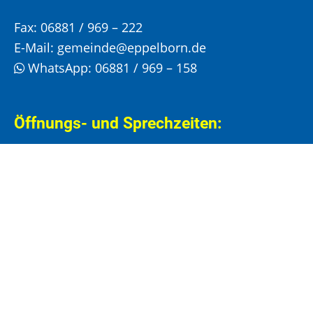
Fax:
06881 / 969 – 222
E-Mail:
gemeinde@eppelborn.de
WhatsApp:
06881 / 969 – 158
Öffnungs- und Sprechzeiten:
Bitte vereinbaren Sie einen Termin für Ihren
Besuch im Rathaus!
Montag, Mittwoch und Donnerstag:
8:00 –
12:00 Uhr und 14:00 – 15:30 Uhr
Dienstag:
8:00 –