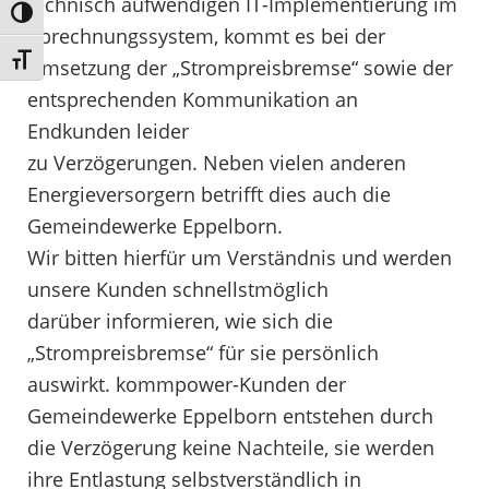
technisch aufwendigen IT-Implementierung im
Umschalten auf hohe Kontraste
Abrechnungssystem, kommt es bei der
Schrift vergrößern
Umsetzung der „Strompreisbremse“ sowie der
entsprechenden Kommunikation an
Endkunden leider
zu Verzögerungen. Neben vielen anderen
Energieversorgern betrifft dies auch die
Gemeindewerke Eppelborn.
Wir bitten hierfür um Verständnis und werden
unsere Kunden schnellstmöglich
darüber informieren, wie sich die
„Strompreisbremse“ für sie persönlich
auswirkt. kommpower-Kunden der
Gemeindewerke Eppelborn entstehen durch
die Verzögerung keine Nachteile, sie werden
ihre Entlastung selbstverständlich in