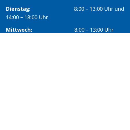
Dienstag:
8:00 – 13:00 Uhr und
14:00 – 18:00 Uhr
Mittwoch:
8:00 – 13:00 Uhr
Freitag:
8:00 – 12:00 Uhr
Vormittags wird um Terminvereinbarung
gebeten, um längere Wartezeiten zu vermeiden.
Nachmittags (ab 14:00 Uhr) ausschließlich mit
vorheriger Terminvereinbarung.
Sonderöffnungszeit:
Jeden ersten Samstag im Monat:
9:00 –
11:00 Uhr mit Terminvereinbarung