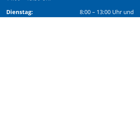
Dienstag:
8:00 – 13:00 Uhr und
14:00 – 18:00 Uhr
Mittwoch:
8:00 – 13:00 Uhr
Freitag:
8:00 – 12:00 Uhr
Vormittags wird um Terminvereinbarung
gebeten, um längere Wartezeiten zu vermeiden.
Nachmittags (ab 14:00 Uhr) ausschließlich mit
vorheriger Terminvereinbarung.
Sonderöffnungszeit:
Jeden ersten Samstag im Monat:
9:00 –
11:00 Uhr mit Terminvereinbarung