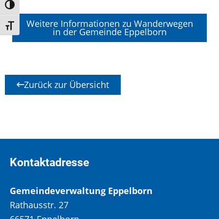
Umschalten auf hohe Kontraste
Weitere Informationen zu Wanderwegen
Schrift vergrößern
in der Gemeinde Eppelborn
Zurück zur Übersicht
Kontaktadresse
Gemeindeverwaltung Eppelborn
Rathausstr. 27
66571 Eppelborn