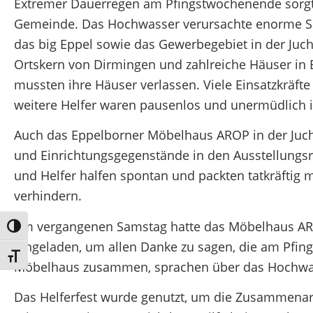
Extremer Dauerregen am Pfingstwochenende sorgt
Gemeinde. Das Hochwasser verursachte enorme Sa
das big Eppel sowie das Gewerbegebiet in der Juc
Ortskern von Dirmingen und zahlreiche Häuser in
mussten ihre Häuser verlassen. Viele Einsatzkräft
weitere Helfer waren pausenlos und unermüdlich i
Auch das Eppelborner Möbelhaus AROP in der Juch
und Einrichtungsgegenstände in den Ausstellungsr
und Helfer halfen spontan und packten tatkräftig
verhindern.
Am vergangenen Samstag hatte das Möbelhaus ARO
Umschalten auf hohe Kontraste
eingeladen, um allen Danke zu sagen, die am Pfi
Schrift vergrößern
Möbelhaus zusammen, sprachen über das Hochwas
Das Helferfest wurde genutzt, um die Zusammenar