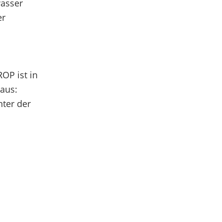
wasser
er
OP ist in
haus:
nter der