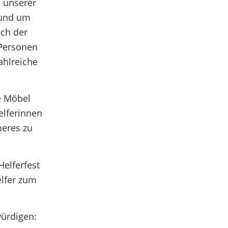
 unserer
rund um
uch der
 Personen
ahlreiche
e Möbel
elferinnen
meres zu
elferfest
lfer zum
würdigen: