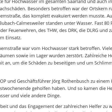
e für Hochwasser im gesamten Saarland und auch in
chschäden. Besonders betroffen war der Ortskern 
hemstraße, das komplett evakuiert werden musste. A
 Bubach-Calmesweiler standen unter Wasser. Fast 80
e der Feuerwehren, des THW, des DRK, die DLRG und z
m Einsatz.
emstraße war vom Hochwasser stark betroffen. Viel
äumen sowie im Lager wurden zerstört. Zahlreiche H
 mit an, um die Schäden zu beseitigen und um Schlim
P und Geschäftsführer Jörg Rothenbusch zu einem H
ngstwochenende geholfen haben. Und so kamen die He
ser und viele andere Dinge.
beit und das Engagement der zahlreichen Helfer zu 