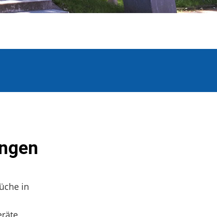
ingen
üche in
eräte