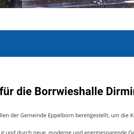
ür die Borrwieshalle Dirm
allen der Gemeinde Eppelborn bereitgestellt, um die K
ut und durch neue, moderne und energiesparende G