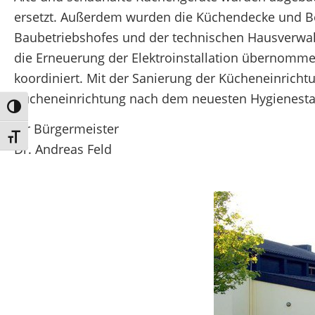
ersetzt. Außerdem wurden die Küchendecke und Be
Baubetriebshofes und der technischen Hausverwal
die Erneuerung der Elektroinstallation übernomme
koordiniert. Mit der Sanierung der Kücheneinricht
Kücheneinrichtung nach dem neuesten Hygienest
Umschalten auf hohe Kontraste
Ihr Bürgermeister
Schrift vergrößern
Dr. Andreas Feld