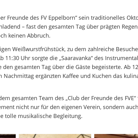
r Freunde des FV Eppelborn“ sein traditionelles Okt
 einladend – fast den gesamten Tag über prägten Rege
och keinen Abbruch.
ftigen Weißwurstfrühstück, zu dem zahlreiche Besuch
b 11:30 Uhr sorgte die „Saaravanka“ des Instrumenta
e den gesamten Tag über die Gäste begeisterte. Ab 1
m Nachmittag ergänzten Kaffee und Kuchen das kulin
 dem gesamten Team des „Club der Freunde des FVE“ f
ment nicht nur für den eigenen Verein, sondern auc
e tolle musikalische Begleitung.