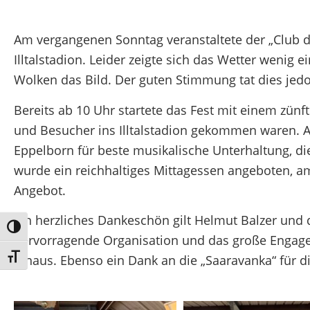
Am vergangenen Sonntag veranstaltete der „Club de
Illtalstadion. Leider zeigte sich das Wetter wenig
Wolken das Bild. Der guten Stimmung tat dies jed
Bereits ab 10 Uhr startete das Fest mit einem zün
und Besucher ins Illtalstadion gekommen waren. A
Eppelborn für beste musikalische Unterhaltung, di
wurde ein reichhaltiges Mittagessen angeboten, a
Angebot.
Ein herzliches Dankeschön gilt Helmut Balzer und
Umschalten auf hohe Kontraste
hervorragende Organisation und das große Engage
Schrift vergrößern
hinaus. Ebenso ein Dank an die „Saaravanka“ für di