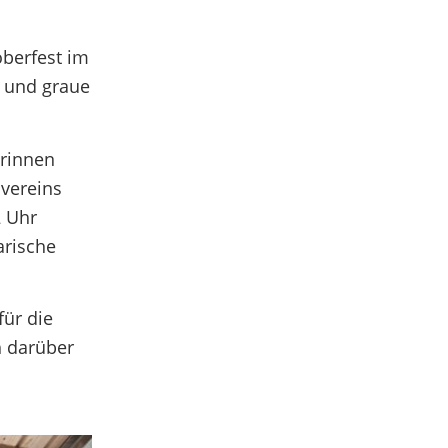
oberfest im
n und graue
erinnen
lvereins
2 Uhr
arische
ür die
h darüber