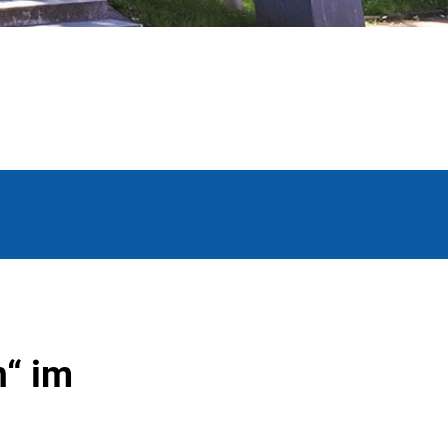
n“ im