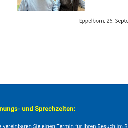
Eppelborn, 26. Sep
nungs- und Sprechzeiten:
te vereinbaren Sie einen Termin für Ihren Besuch im R