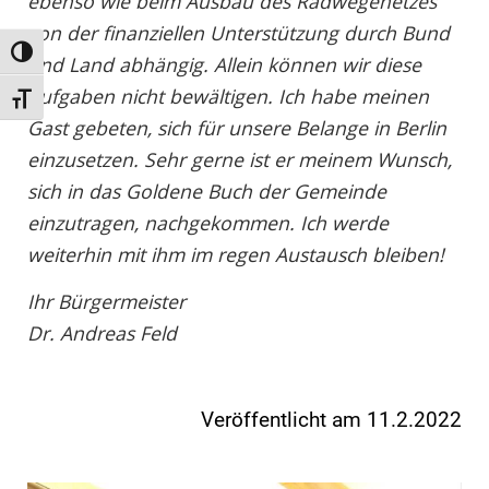
ebenso wie beim Ausbau des Radwegenetzes
von der finanziellen Unterstützung durch Bund
Umschalten auf hohe Kontraste
und Land abhängig. Allein können wir diese
Aufgaben nicht bewältigen. Ich habe meinen
Schrift vergrößern
Gast gebeten, sich für unsere Belange in Berlin
einzusetzen. Sehr gerne ist er meinem Wunsch,
sich in das Goldene Buch der Gemeinde
einzutragen, nachgekommen. Ich werde
weiterhin mit ihm im regen Austausch bleiben!
Ihr Bürgermeister
Dr. Andreas Feld
Veröffentlicht am 11.2.2022