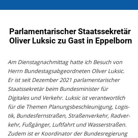
Parlamentarischer Staatssekretär
Oliver Luksic zu Gast in Eppelborn
Am Dienstagnachmittag hatte ich Besuch von
Herrn Bundestagsabgeordneten Oliver Luksic.
Er ist seit Dezember 2021 parlamentarischer
Staatssekretär beim Bundesminister für
Digitales und Verkehr. Luksic ist ver­ant­wort­lich
für die The­men Pla­nungs­be­schleu­ni­gung, Lo­gis­
tik, Bun­des­fern­stra­ßen, Stra­ßen­ver­kehr, Rad­ver­
kehr, Fu­ß­gän­ger, Luft­fahrt und Was­ser­stra­ßen.
Zu­dem ist er Ko­or­di­na­tor der Bun­des­re­gie­rung