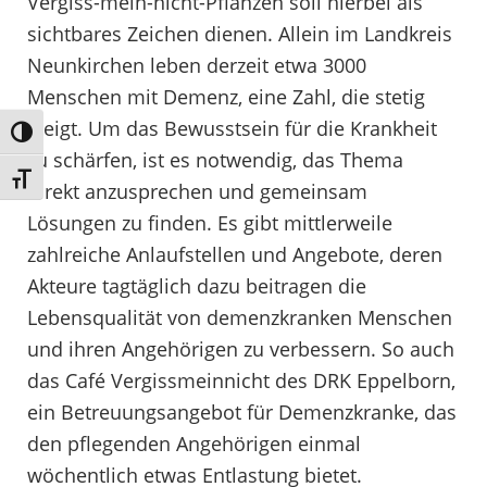
Vergiss-mein-nicht-Pflanzen soll hierbei als
sichtbares Zeichen dienen. Allein im Landkreis
Neunkirchen leben derzeit etwa 3000
Menschen mit Demenz, eine Zahl, die stetig
steigt. Um das Bewusstsein für die Krankheit
Umschalten auf hohe Kontraste
zu schärfen, ist es notwendig, das Thema
Schrift vergrößern
direkt anzusprechen und gemeinsam
Lösungen zu finden. Es gibt mittlerweile
zahlreiche Anlaufstellen und Angebote, deren
Akteure tagtäglich dazu beitragen die
Lebensqualität von demenzkranken Menschen
und ihren Angehörigen zu verbessern. So auch
das Café Vergissmeinnicht des DRK Eppelborn,
ein Betreuungsangebot für Demenzkranke, das
den pflegenden Angehörigen einmal
wöchentlich etwas Entlastung bietet.