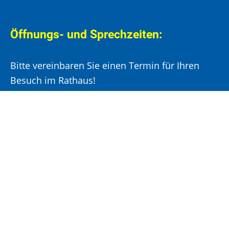
Öffnungs- und Sprechzeiten:
Bitte vereinbaren Sie einen Termin für Ihren
Besuch im Rathaus!
Montag, Mittwoch und Donnerstag:
8:00 –
12:00 Uhr und 14:00 – 15:30 Uhr
Dienstag:
8:00 –
12:00 Uhr und 14:00 – 18:00 Uhr
Freitag:
8:00 –
12:00 Uhr