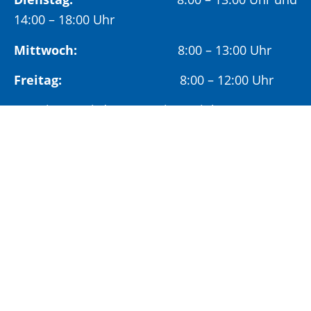
14:00 – 18:00 Uhr
Mittwoch:
8:00 – 13:00 Uhr
Freitag:
8:00 – 12:00 Uhr
Vormittags wird um Terminvereinbarung
gebeten, um längere Wartezeiten zu vermeiden.
Nachmittags (ab 14:00 Uhr) ausschließlich mit
vorheriger Terminvereinbarung.
Sonderöffnungszeit:
Jeden ersten Samstag im Monat:
9:00 –
11:00 Uhr mit Terminvereinbarung
Terminvereinbarung unter: 06881/969-110