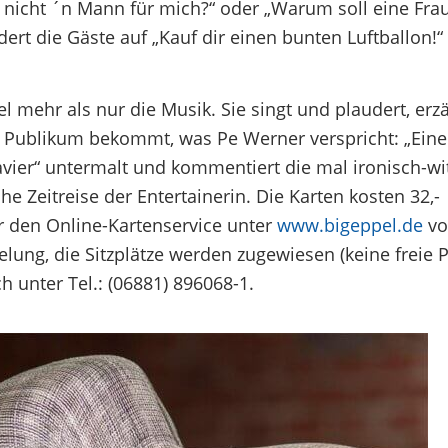
 nicht ´n Mann für mich?“ oder „Warum soll eine Frau
ert die Gäste auf „Kauf dir einen bunten Luftballon!“
l mehr als nur die Musik. Sie singt und plaudert, erzä
 Publikum bekommt, was Pe Werner verspricht: „Eine
lavier“ untermalt und kommentiert die mal ironisch-wit
 Zeitreise der Entertainerin. Die Karten kosten 32,-
r den Online-Kartenservice unter
www.bigeppel.de
vo
lung, die Sitzplätze werden zugewiesen (keine freie P
 unter Tel.: (06881) 896068-1.