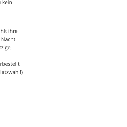
 kein
 –
hlt ihre
 Nacht
zige,
rbestellt
latzwahl!)