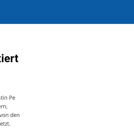
iert
stin Pe
rn,
 von den
tzt.