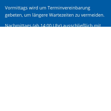
Vormittags wird um Terminvereinbarung
gebeten, um längere Wartezeiten zu vermeiden.
Nachmittags (ab 14:00 Uhr) ausschließlich mit
vorheriger Terminvereinbarung.
Sonderöffnungszeit:
Jeden ersten Samstag im Monat:
9:00 –
11:00 Uhr mit Terminvereinbarung
Terminvereinbarung unter: 06881/969-110
Impressum
|
Datenschutz
|
Cookie-
Einstellungen
|
Leichte Sprache
|
Barrierefreiheit
|
Kontaktformulare