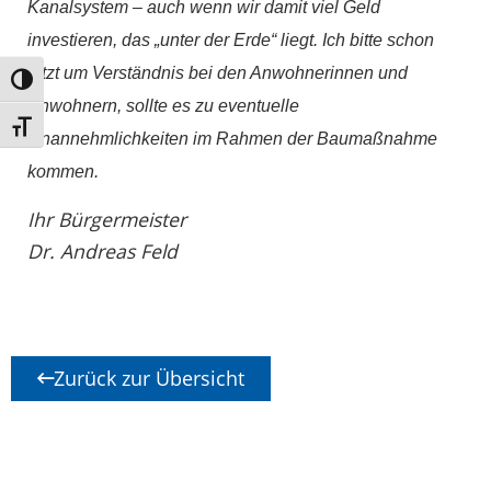
Kanalsystem – auch wenn wir damit viel Geld
investieren, das „unter der Erde“ liegt. Ich bitte schon
jetzt um Verständnis bei den Anwohnerinnen und
Umschalten auf hohe Kontraste
Anwohnern, sollte es zu eventuelle
Schrift vergrößern
Unannehmlichkeiten im Rahmen der Baumaßnahme
kommen.
Ihr Bürgermeister
Dr. Andreas Feld
Zurück zur Übersicht