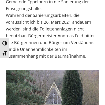
Gemeinde Eppelborn in die Sanierung der
Einsegnungshalle.
Während der Sanierungsarbeiten, die
voraussichtlich bis 26. März 2021 andauern
werden, sind die Toilettenanlagen nicht
benutzbar. Bürgermeister Andreas Feld bittet
alle Bürgerinnen und Bürger um Verständnis
Umschalten auf hohe Kontraste
für die Unannehmlichkeiten im
Schrift vergrößern
Zusammenhang mit der Baumaßnahme.