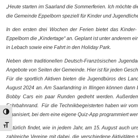
„
H
eute starten im Saarland die Sommerferien. Ich möchte d
die Gemeinde Eppelborn speziell für Kinder und Jugendliche 
In den ersten drei Wochen der Ferien bietet das Kinde
Eppelborn die „Kindertage“ an. Geplant ist unter anderem 
in Lebach sowie eine Fahrt in den Holiday Park.
Neben dem traditionellen Deutsch-Französischen Jugendaus
Angebote von Seiten der Gemeinde. Hier ist für jeden Gesc
Für die sportlich Aktiven bieten die Jugendbüros des Land
August 2024 an. Am Saarlandring in Illingen können dann b
Bobby Cars ein paar Runden gedreht werden. Außerdem 
Fahrbahnrand. Für die Technikbegeisterten haben wir vom 
Umschalten auf hohe Kontraste
organisiert, bei dem eine eigene Quiz-App programmiert we
Schrift vergrößern
Natürlich findet, wie in jedem Jahr, am 15. August auch un
zahlreiche Vereine mit dabei, die verschiedene Aktivität