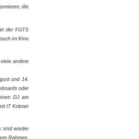
ormieren, die
mit der FGTS
esuch im Kino
 viele andere
ugust und 14.
teboards oder
 einen DJ am
mit IT Krämer
s sind wieder
iesem Rahmen,