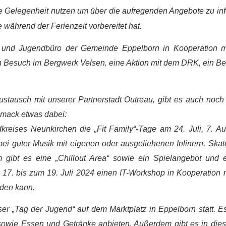
ie Gelegenheit nutzen um über die aufregenden Angebote zu inf
während der Ferienzeit vorbereitet hat.
r- und Jugendbüro der Gemeinde Eppelborn in Kooperation 
ein Besuch im Bergwerk Velsen, eine Aktion mit dem DRK, ein B
tausch mit unserer Partnerstadt Outreau, gibt es auch noch
hmack etwas dabei:
kreises Neunkirchen die „Fit Family“-Tage am 24. Juli, 7. A
ei guter Musik mit eigenen oder ausgeliehenen Inlinern, Ska
gibt es eine „Chillout Area“ sowie ein Spielangebot und
17. bis zum 19. Juli 2024 einen IT-Workshop in Kooperation 
rden kann.
ser „Tag der Jugend“ auf dem Marktplatz in Eppelborn statt. E
en sowie Essen und Getränke anbieten. Außerdem gibt es in d