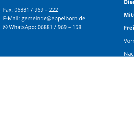
Die
Fax:
06881 / 969 – 222
Mit
E-Mail:
gemeinde@eppelborn.de
WhatsApp:
06881 / 969 – 158
F
Vor
Nac
Son
Jed
Ter
Impressum
|
Datenschutz
|
Cookie-Einstellungen