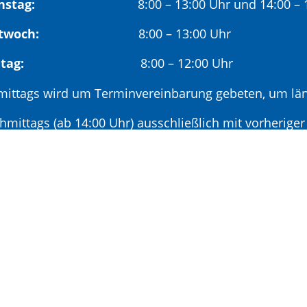
nstag:
8:00 – 13:00 Uhr und 14:00 – 18
twoch:
8:00 – 13:00 Uhr
reitag:
8:00 – 12:00 Uhr
mittags wird um Terminvereinbarung gebeten, um län
hmittags (ab 14:00 Uhr) ausschließlich mit vorherige
deröffnungszeit:
en ersten Samstag im Monat:
9:00 – 11:00 Uhr mi
minvereinbarung unter: 06881/969-110
|
Leichte Sprache
|
Barrierefreiheit
|
Kontaktformu