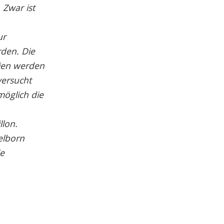
 Zwar ist
ur
rden. Die
lien werden
versucht
möglich die
llon.
elborn
ie