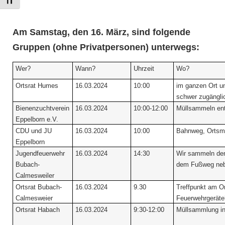
Schrift vergrößern
Am Samstag, den 16. März, sind folgende
Gruppen (ohne Privatpersonen) unterwegs:
Wer?
Wann?
Uhrzeit
Wo?
Ortsrat Humes
16.03.2024
10:00
im ganzen Ort u
schwer zugängli
Bienenzuchtverein
16.03.2024
10:00-12:00
Müllsammeln entl
Eppelborn e.V.
CDU und JU
16.03.2024
10:00
Bahnweg, Ortsmit
Eppelborn
Jugendfeuerwehr
16.03.2024
14:30
Wir sammeln den
Bubach-
dem Fußweg neb
Calmesweiler
Ortsrat Bubach-
16.03.2024
9.30
Treffpunkt am O
Calmesweier
Feuerwehrgeräte
Ortsrat Habach
16.03.2024
9:30-12:00
Müllsammlung i