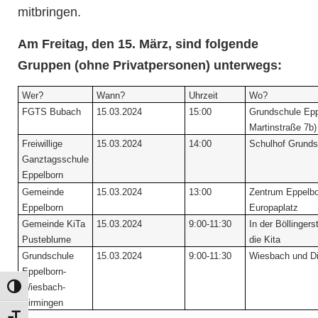
mitbringen.
Am Freitag, den 15. März, sind folgende
Gruppen (ohne Privatpersonen) unterwegs:
Wer?
Wann?
Uhrzeit
Wo?
FGTS Bubach
15.03.2024
15:00
Grundschule Epp
Martinstraße 7b)
Freiwillige
15.03.2024
14:00
Schulhof Grunds
Ganztagsschule
Eppelborn
Gemeinde
15.03.2024
13:00
Zentrum Eppelbo
Eppelborn
Europaplatz
Gemeinde KiTa
15.03.2024
9:00-11:30
In der Böllinger
Pusteblume
die Kita
Grundschule
15.03.2024
9:00-11:30
Wiesbach und D
Eppelborn-
Wiesbach-
Umschalten auf hohe Kontraste
Dirmingen