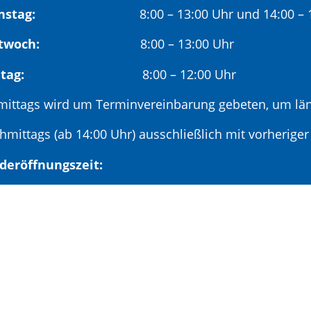
nstag:
8:00 – 13:00 Uhr und 14:00 – 18
twoch:
8:00 – 13:00 Uhr
reitag:
8:00 – 12:00 Uhr
mittags wird um Terminvereinbarung gebeten, um län
hmittags (ab 14:00 Uhr) ausschließlich mit vorherige
deröffnungszeit:
en ersten Samstag im Monat:
9:00 – 11:00 Uhr mi
minvereinbarung unter: 06881/969-110
|
Leichte Sprache
|
Barrierefreiheit
|
Kontaktformu