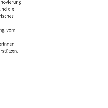
enovierung
 und die
risches
ang, vom
gerinnen
rstützen.