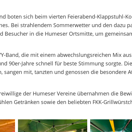
d boten sich beim vierten Feierabend-Klappstuhl-Kon
umes. Bei strahlendem Sommerwetter und den dazu 
nd Besucher in die Humeser Ortsmitte, um gemeinsa
YY-Band, die mit einem abwechslungsreichen Mix aus
und 90er-Jahre schnell für beste Stimmung sorgte. Di
rn, sangen mit, tanzten und genossen die besondere 
 Freiwillige der Humeser Vereine übernahmen die Bew
hlen Getränken sowie den beliebten FKK-Grillwürstc