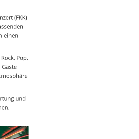
zert (FKK)
passenden
m einen
 Rock, Pop,
e Gäste
Atmosphäre
irtung und
hen.