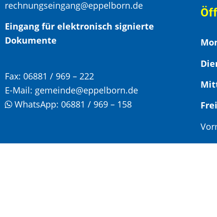
rechnungseingang@eppelborn.de
Öf
Eingang für elektronisch signierte
Dokumente
Mon
Die
Fax:
06881 / 969 – 222
Mit
E-Mail:
gemeinde@eppelborn.de
WhatsApp:
06881 / 969 – 158
F
Vor
Nac
Son
Jed
Ter