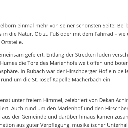
pelborn einmal mehr von seiner schönsten Seite: Bei
 in die Natur. Ob zu Fuß oder mit dem Fahrrad – viel
 Ortsteile.
meinsam gefeiert. Entlang der Strecken luden versc
 Humes die Tore des Marienhofs weit offen und bote
phäre. In Bubach war der Hirschberger Hof ein beli
 rund um die St. Josef Kapelle Macherbach ein
nst unter freiem Himmel, zelebriert von Dekan Achi
eiert. Auch rund um den Marienhof und den Hirschbe
Gäste aus der Gemeinde und darüber hinaus kamen zu
ation aus guter Verpflegung, musikalischer Unterha