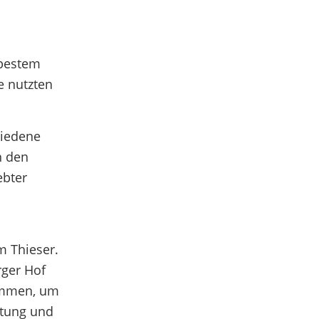
 bestem
e nutzten
hiedene
n den
ebter
m Thieser.
rger Hof
sammen, um
ltung und