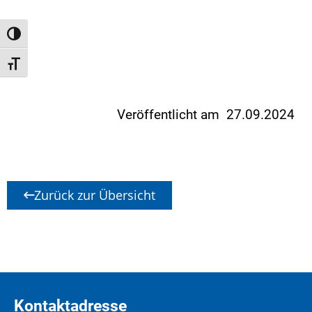
Umschalten auf hohe Kontraste
Schrift vergrößern
Veröffentlicht am 27.09.2024
Zurück zur Übersicht
Kontaktadresse