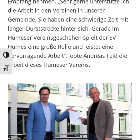
Empfang nehmen. „Sehr gerne unterstütze ich
die Arbeit in den Vereinen in unserer
Gemeinde. Sie haben eine schwierige Zeit mit
langer Durststrecke hinter sich. Gerade im
Humeser Vereinsgeschehen spielt der SV
Humes eine große Rolle und leistet eine
hervorragende Arbeit“, lobte Andreas Feld die
Umschalten auf hohe Kontraste
Arbeit dieses Humeser Vereins.
Schrift vergrößern